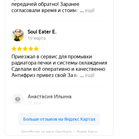
ОренМоторс на карте Оренбурга — Яндекс Карты